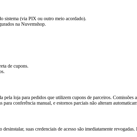
do sistema (via PIX ou outro meio acordado).
figurados na Nuvemshop.
.
reta de cupons.
os.
a pela loja para pedidos que utilizem cupons de parceiros. Comissões
 para conferência manual, e estornos parciais não alteram automaticam
esinstalar, suas credenciais de acesso são imediatamente revogadas. D